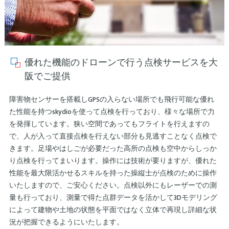
優れた機能のドローンで行う点検サービスを大
阪でご提供
障害物センサーを搭載しGPSの入らない場所でも飛行可能な優れ
た性能を持つskydioを使って点検を行っており、様々な場所で力
を発揮しています。狭い空間であってもフライトを行えますの
で、人が入って直接点検を行えない部分も見逃すことなく点検で
きます。足場やはしごが必要だった高所の点検も空中からしっか
り点検を行ってまいります。操作には技術が要りますが、優れた
性能を最大限活かせるスキルを持った操縦士が点検のために操作
いたしますので、ご安心ください。点検以外にもレーザーでの測
量も行っており、測量で得た点群データを活かして3Dモデリング
によって建物や土地の状態を平面ではなく立体で再現し詳細な状
況が把握できるようにいたします。