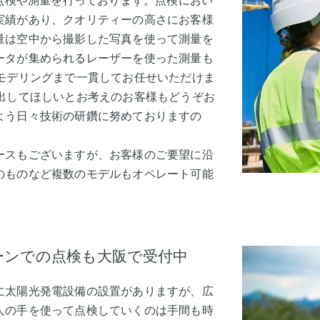
て点検や測量を行っております。点検におい
実績があり、クオリティーの高さにお客様
量は空中から撮影した写真を使って測量を
ータが集められるレーザーを使った測量も
モデリングまで一貫してお任せいただけま
出してほしいとお考えのお客様もどうぞお
よう日々技術の研鑽に努めておりますの
ースもございますが、お客様のご要望に沿
のものなど複数のモデルもオペレート可能
ーンでの点検も大阪で受付中
に太陽光発電設備の設置がありますが、広
人の手を使って点検していくのは手間も時